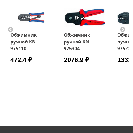
Обжимник
Обжимник
Обжи
ручной KN-
ручной KN-
ручно
975110
975304
97523
472.4 ₽
2076.9 ₽
1331