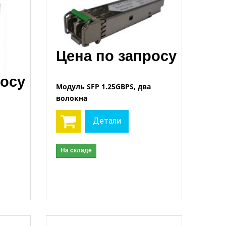
Цена по запросу
росу
Модуль SFP 1.25GBPS, два
волокна
Открыть
Детали
На складе