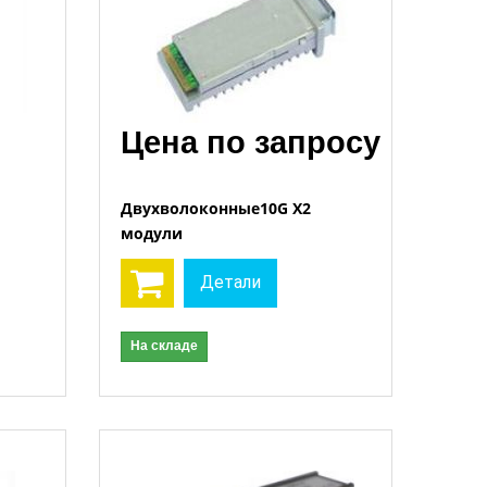
Цена по запросу
Двухволоконные10G X2
модули
Открыть
Детали
На складе