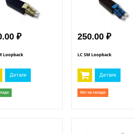
0.00 ₽
250.00 ₽
M Loopback
LC SM Loopback
Открыть
Открыть
Детали
Детали
кладе
Нет на складе