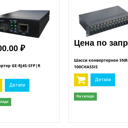
Цена по зап
00.00 ₽
Шасси конвертерное SNR
ртер GE-RJ45-SFP|R
100CHASSIS
Детали
Детали
На складе
кладе