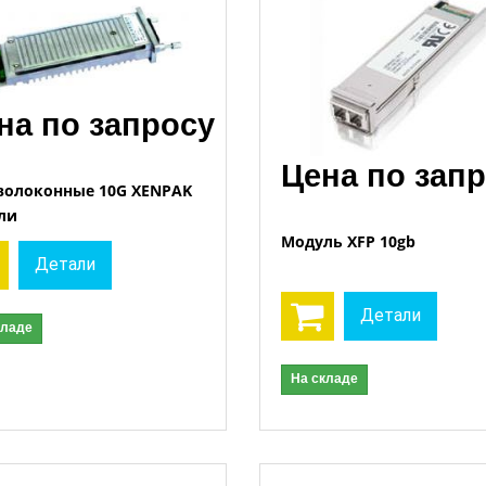
на по запросу
Цена по зап
волоконные 10G XENPAK
ли
Модуль XFP 10gb
Детали
Открыть
Открыть
Детали
кладе
На складе