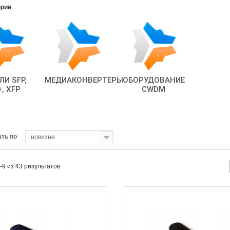
ории
И SFP,
МЕДИАКОНВЕРТЕРЫ
ОБОРУДОВАНИЕ
, XFP
CWDM
Открыть
Открыть
ть по
новизне
–9 из 43 результатов