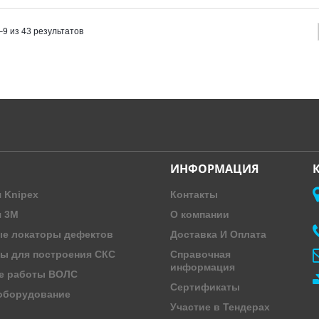
–9 из 43 результатов
ИНФОРМАЦИЯ
 Knipex
Контакты
я 3M
О компании
е локаторы дефектов
Доставка И Оплата
ы для построения СКС
Справочная
информация
е работы ВОЛС
Сертификаты
оборудование
Участие в Тендерах