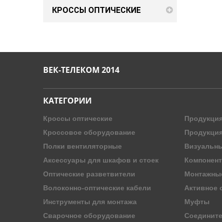
КРОССЫ ОПТИЧЕСКИЕ
ВЕК-ТЕЛЕКОМ 2014
КАТЕГОРИИ
Кроссы оптические
Продукция
Кроссовое оборудование
Продукци
Полки вентиляторные
Визуальны
Аксессуары для шкафов и стоек
Компонент
Оптические разветвители
Монтажны
Волоконно-оптические кабели
Активное 
Инструменты для монтажа
Муфты
Сварочное оборудование
Соединит