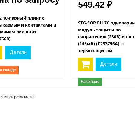
549.42 ₽
2 10-парный плинт с
STG-SOR PU 7C однопарн
ыкаемыми контактами и
модуль защиты по
лением под винт
напряжению (230В) и по 
756B)
(145мА) (C233796A) - с
термозащитой
Детали
Детали
на складе
На складе
–9 из 20 результатов