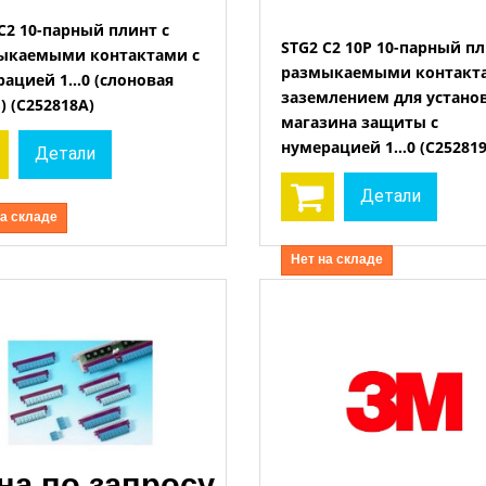
C2 10-парный плинт с
STG2 C2 10P 10-парный пл
ыкаемыми контактами с
размыкаемыми контакт
Открыть
рацией 1…0 (слоновая
Открыть
заземлением для устано
) (C252818A)
магазина защиты с
нумерацией 1…0 (C252819
Детали
Детали
на складе
Нет на складе
на по запросу