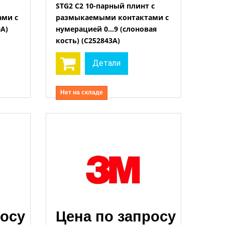
STG2 C2 10-парный плинт с
ми с
размыкаемыми контактами с
Открыть
A)
нумерацией 0…9 (слоновая
кость) (C252843A)
Детали
Нет на складе
росу
Цена по запросу