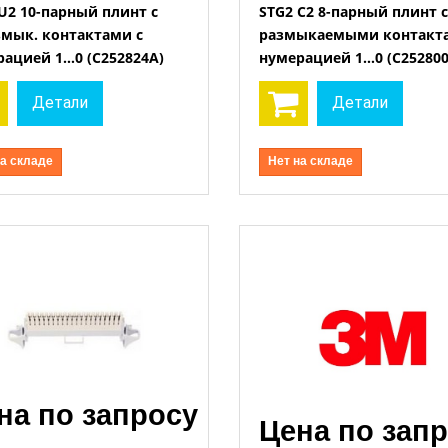
U2 10-парный плинт с
STG2 C2 8-парный плинт с
змык. контактами с
размыкаемыми контакта
Открыть
Открыть
ацией 1…0 (C252824A)
нумерацией 1…0 (C252800
Детали
Детали
на складе
Нет на складе
на по запросу
Цена по зап