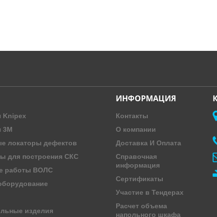
ИНФОРМАЦИЯ
 Knipex
Контакты
я 3M
О компании
е локаторы дефектов
Доставка И Оплата
ы для построения СКС
Справочная
информация
е работы ВОЛС
Сертификаты
оборудование
Участие в Тендерах
Расчет объема
ельные изделия
напольного шкафа