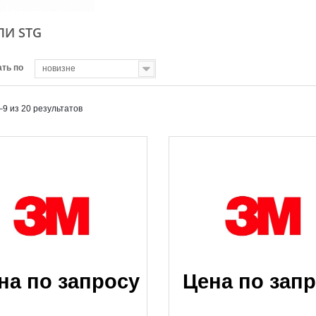
Открыть
Открыть
ЛИ STG
ть по
новизне
–9 из 20 результатов
на по запросу
Цена по зап