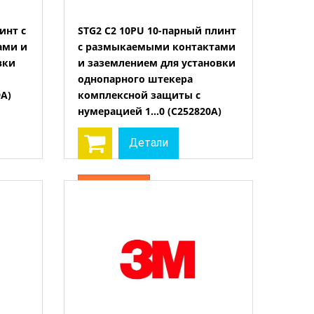
инт с
STG2 C2 10PU 10-парный плинт
ами и
с размыкаемыми контактами
Открыть
вки
и заземлением для установки
однопарного штекера
A)
комплексной защиты с
нумерацией 1…0 (C252820A)
Детали
Нет на складе