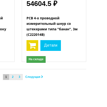
54604.5 ₽
ый
PCB 4-х проводной
измерительный шнур со
току
штекерами типа "банан", 3м
(C222014B)
Детали
На складе
1
2
3
Следущая