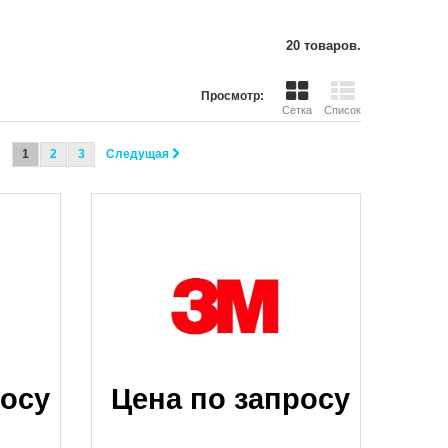
Открыть
20 товаров.
Просмотр:
Сетка
Список
1
2
3
Следущая
росу
Цена по запросу