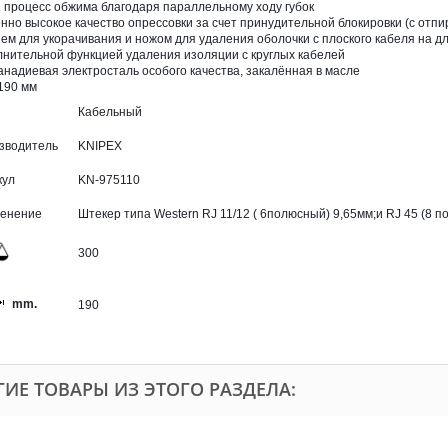
 процесс обжима благодаря параллельному ходу губок
нно высокое качество опрессовки за счет принудительной блокировки (с отп
ием для укорачивания и ножом для удаления оболочки с плоского кабеля на дл
лнительной функцией удаления изоляции с круглых кабелей
анадиевая электросталь особого качества, закалённая в масле
190 мм
Кабельный
зводитель
KNIPEX
кул
KN-975110
енение
Штекер типа Western RJ 11/12 ( 6полюсный) 9,65мм;и RJ 45 (8 п
300
mm.
190
ГИЕ ТОВАРЫ ИЗ ЭТОГО РАЗДЕЛА: