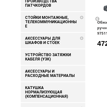
ПРОИЗВОДСТВА
ПАТЧКОРДОВ
СТОЙКИ МОНТАЖНЫЕ,
ТЕЛЕКОММУНИКАЦИОННЫ
Обжимник
Обжимник
Обж
Е
ручной KN-
ручной KN-
ручн
9721215
975314
9751
АКСЕССУАРЫ ДЛЯ
261.1 ₽
2186.3 ₽
47
ШКАФОВ И СТОЕК
УСТРОЙСТВО ЗАТЯЖКИ
КАБЕЛЯ (УЗК)
АКСЕССУАРЫ И
РАСХОДНЫЕ МАТЕРИАЛЫ
КАТУШКА
НОРМАЛИЗУЮЩАЯ
(КОМПЕНСАЦИОННАЯ)