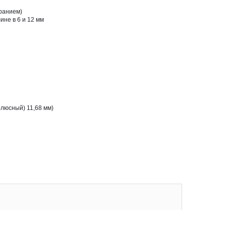
иранием)
ине в 6 и 12 мм
олюсный) 11,68 мм)