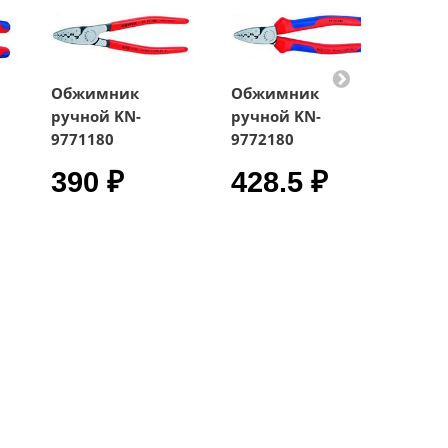
Обжимник
Обжимник
Обж
ручной KN-
ручной KN-
ручн
9771180
9772180
9721
390 ₽
428.5 ₽
26