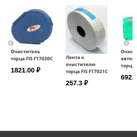
Очиститель
Очист
Лента к
торца FIS F17020C
автом
очистителю
торца 
1821.00 ₽
торца FIS F17021C
6922
257.3 ₽