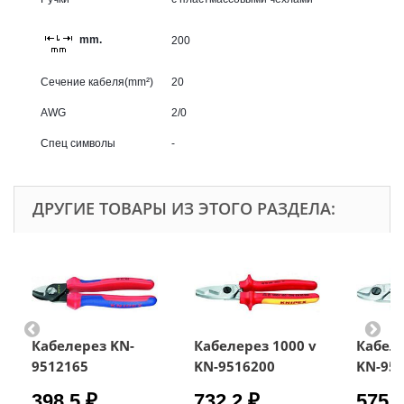
mm.
200
Сечение кабеля(mm²)
20
AWG
2/0
Спец символы
-
ДРУГИЕ ТОВАРЫ ИЗ ЭТОГО РАЗДЕЛА:
Кабелерез KN-
Кабелерез 1000 v
Кабеле
9512165
KN-9516200
KN-95
398.5 ₽
732.2 ₽
575.8