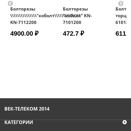
Болторезы
Болторезы
Болто
\\\\\\\\\\\\\\\"коболт\\\\\\\\\\\\\\\"
"коболт" KN-
торце
KN-7112200
7101200
61012
4900.00 ₽
472.7 ₽
611.8
ВЕК-ТЕЛЕКОМ 2014
КАТЕГОРИИ