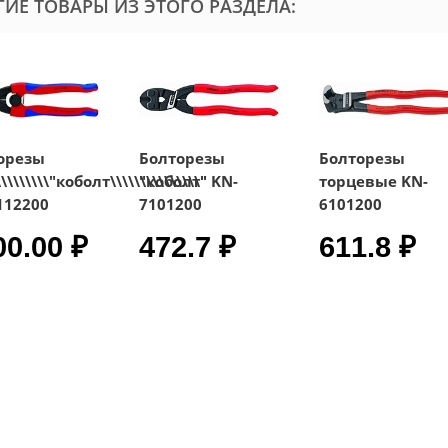
ГИЕ ТОВАРЫ ИЗ ЭТОГО РАЗДЕЛА:
орезы
Болторезы
Болторезы
\\\\\\\\\"коболт\\\\\\\\\\\\\\\"
"коболт" KN-
торцевые KN-
112200
7101200
6101200
00.00 ₽
472.7 ₽
611.8 ₽