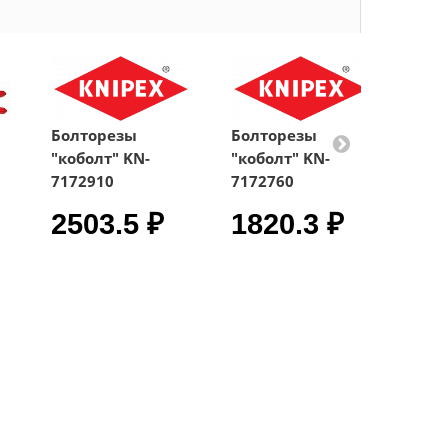
Болторезы
Болторезы
Бол
"коболт" KN-
"коболт" KN-
"коб
7172910
7172760
7172
2503.5 ₽
1820.3 ₽
13