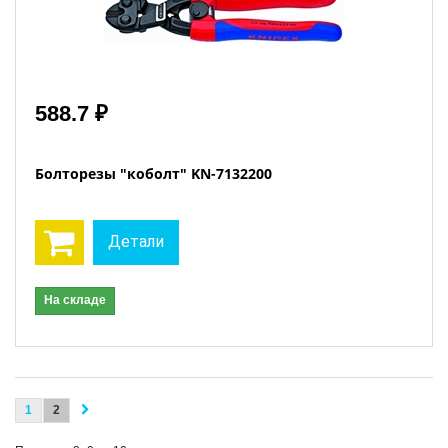
588.7 ₽
Болторезы "коболт" KN-7132200
Детали
На складе
1
2